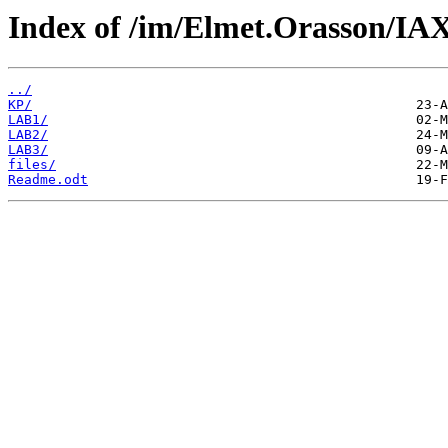
../
KP/
LAB1/
LAB2/
LAB3/
files/
Readme.odt