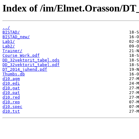
Index of /im/Elmet.Orasson/DT
../
BISTAD/
BISTAD_new/
Lab1/
Lab2/
Trainer/
Course Work.pdf
DD_32vektorit_tabel.ods
DD_32vektorit_tabel.pdf
DT_2014_juhend.pdf
Thumbs.db
d10.agm
d10.edi
d10.gat
d10.pat
d10.red
d10.rep
d10.spec
d10.tst