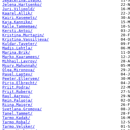
Jekaterina.Ivask/
Jelena.Hartsenko/
Juri.Vilipold/
Kaarel.Allik/
Kairi.Kasemets/
Kaja.Kannike/
Kalle.Tammemae/
Kersti.Antoi/
Kristina.Murtazin/
Kristina.Vassiljeva/
Kuldar.Taveter/
Madis.Lehtla/
Marina.Brik/
Marko.Kaaramees/
Mihhail.Lavrov/
Msury.Mahunnah/
Olga.Mironova/
Pavel.Laptev/
Peeter.Ellervee/
Pirjo.Elbrecht/
Priit.Podra/
Priit.Ruberg/
Raul.Aarpuu/
Rein.Paluoja/
Riina.Maigre/
Svetlana.Gromova/
Tanel.Tammet/
Tarmo.Kadak/
Tarmo.Robal/
Tarmo.Velsker/