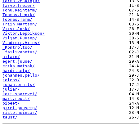
Tarmo.Veskioja/
Tarvo.Treier/
Tonu.Reintamm/
Toomas.Lepik/
Toomas.Tamm/
Triin.Martson/
Viivi.Jokk/
Viktor.Leppikson/
Viljam.Puusep/
Vladimir.Viies/
_Kontroltoo/
_failivahetus/
ailain/
egert.juuse/
erika.matsak/
hardi.selg/
johannes.pello/
joleos/
juhan.ernits/
juliar/
koit.saarevet/
mart.roost/
pipeet/
piret.puusemp/
risto.heinsar/
taust/