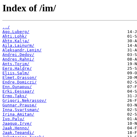
Index of /im/
../
Ago.Luberg/
Ahti.Lohk/
Ahto.Kalja/
Aila.Lainurm/
Aleksandr.Lenin/
Andrei.Dedov/
Andres.Rahni/
Ants.Torim/
Eero.Haldre/
Eliis.Salm/
Elmet.Orasson/
Endre.Domiczi/
Enn.Ounapuu/
Erki.Eessaar/
Ermo.Taks/
Grigori.Nekrassov/
Gunnar.Prause/
Inna.Svartsman/
Irina.Amitan/
Ivo.Palu/
Jaagup.Irve/
Jaak.Henno/
Jaak.Tepandi/